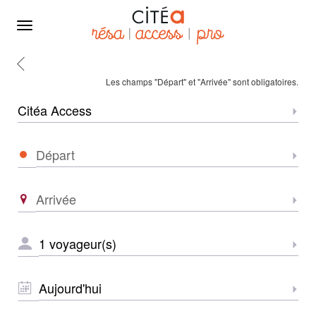
Menu
Retour
Accueil
Les champs "Départ" et "Arrivée" sont obligatoires.
Zone
Sélec
Départ
Sélec
Arrivée
Sélec
NOMBRE
Sélec
DE
VOYAGEURS
*
DATE
Sélec
*