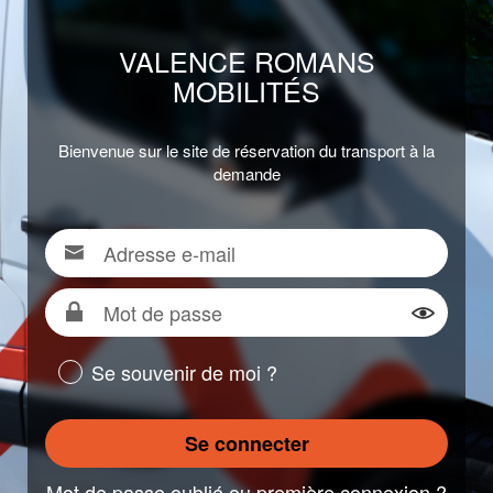
VALENCE ROMANS
MOBILITÉS
Bienvenue sur le site de réservation du transport à la
demande
Adresse
Pour
e-
vous
mail
connecter,
Mot
renseigner
de
Montrer
votre
passe
Se souvenir de moi ?
adresse
e-
mail
Se connecter
Mot de passe oublié ou première connexion ?