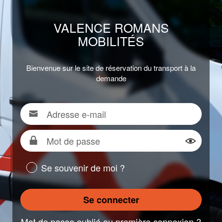
VALENCE ROMANS
MOBILITÉS
Bienvenue sur le site de réservation du transport à la
demande
Adresse
Pour
e-
vous
mail
connecter,
Mot
renseigner
de
Montrer
votre
passe
Se souvenir de moi ?
adresse
e-
mail
Se connecter
Mot de passe oublié ou première connexion ?